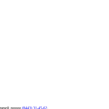
орячей линии
(8443) 31-45-62
.